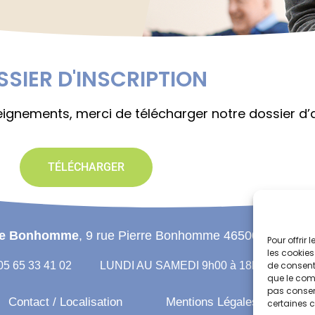
SIER D'INSCRIPTION
eignements, merci de télécharger notre dossier d’
TÉLÉCHARGER
re Bonhomme
, 9 rue Pierre Bonhomme 46500 GRAMA
Pour offrir
les cookies
 05 65 33 41 02
LUNDI AU SAMEDI 9h00 à 18h00
de consenti
que le comp
pas consent
Contact / Localisation
Mentions Légales
Pl
certaines c