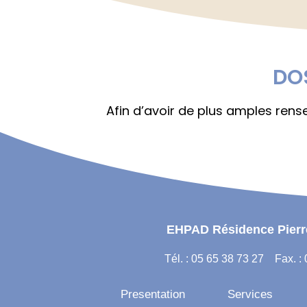
DOS
Afin d’avoir de plus amples rens
EHPAD Résidence Pier
Tél. : 05 65 38 73 27 Fax. :
Presentation
Services